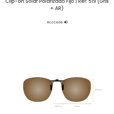
Clip-on Solar Polarizado Fijo | Ref: 519 (Gris
+ AR)
Acccede