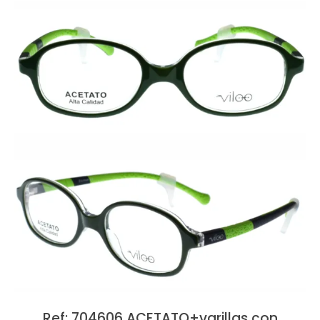
Ref: 704606 ACETATO+varillas con