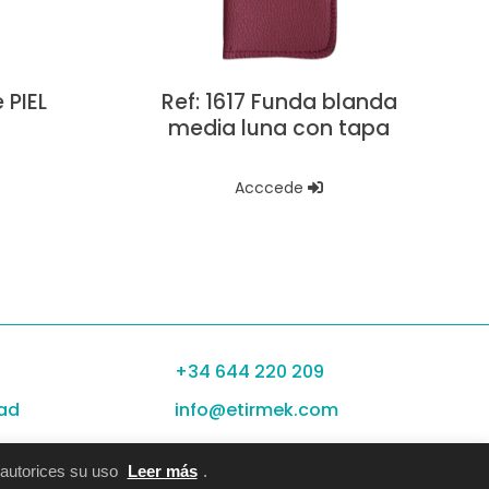
 PIEL
Ref: 1617 Funda blanda
media luna con tapa
Acccede
+34 644 220 209
dad
info@etirmek.com
 autorices su uso
Leer más
.