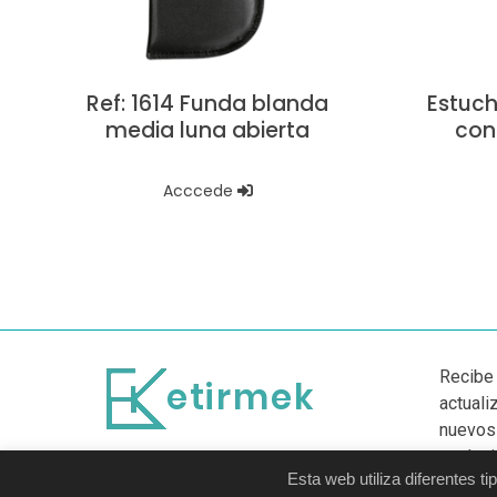
Ref: 1614 Funda blanda
Estuch
media luna abierta
con
Acccede
Recibe 
actuali
nuevos
exclusi
Esta web utiliza diferentes 
Únete 